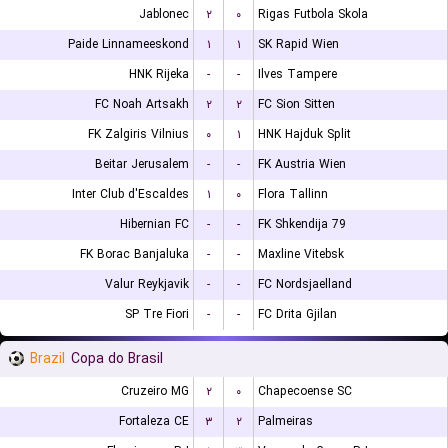
Jablonec
۲
۰
Rigas Futbola Skola
Paide Linnameeskond
۱
۱
SK Rapid Wien
HNK Rijeka
-
-
Ilves Tampere
FC Noah Artsakh
۲
۲
FC Sion Sitten
FK Zalgiris Vilnius
۰
۱
HNK Hajduk Split
Beitar Jerusalem
-
-
FK Austria Wien
Inter Club d'Escaldes
۱
۰
Flora Tallinn
Hibernian FC
-
-
FK Shkendija 79
FK Borac Banjaluka
-
-
Maxline Vitebsk
Valur Reykjavik
-
-
FC Nordsjaelland
SP Tre Fiori
-
-
FC Drita Gjilan
Brazil
Copa do Brasil
Cruzeiro MG
۲
۰
Chapecoense SC
Fortaleza CE
۳
۲
Palmeiras