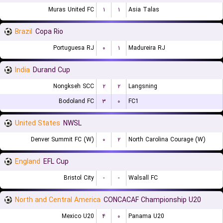
Muras United FC
۱
۱
Asia Talas
Brazil
Copa Rio
Portuguesa RJ
۰
۱
Madureira RJ
India
Durand Cup
Nongkseh SCC
۲
۲
Langsning
Bodoland FC
۳
۰
FC1
United States
NWSL
Denver Summit FC (W)
۰
۲
North Carolina Courage (W)
England
EFL Cup
Bristol City
-
-
Walsall FC
North and Central America
CONCACAF Championship U20
Mexico U20
۴
۰
Panama U20