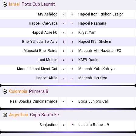
Israel
Toto Cup Leumit
MS Ashdod
۰
۰
Hapoel Ironi Rishon Lezion
Hapoel Kfar-Saba
۰
۰
Hapoel Raanana
Hapoel Acre FC
۰
۰
Kiryat Yam
Bnei-Yehuda Tel-Aviv
۱
۰
Hapoel Kfar Shelem
Maccabi Bnei Raina
۱
۰
Maccabi Ahi Nazareth FC
Ironi Modiin
۰
۰
KAFR Qasim
Maccabi Ironi Kiryat Gat
۰
۱
Maccabi Yafo Kabilyo
Hapoel Afula
۰
۰
Maccabi Herzliya
Colombia
Primera B
Real Soacha Cundinamarca
-
-
Boca Juniors Cali
Argentina
Copa Santa Fe
Sanjustino
۰
۳
9 de Julio Rafaela