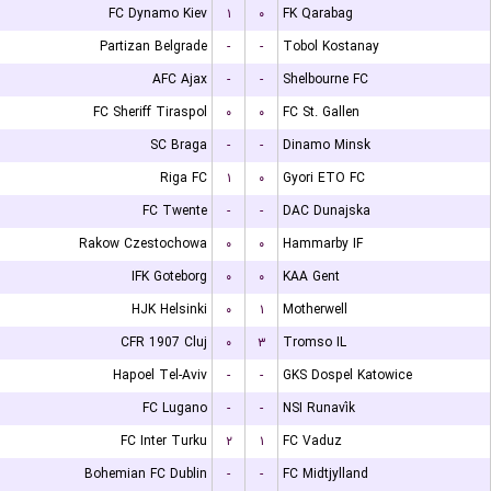
FC Dynamo Kiev
۱
۰
FK Qarabag
Partizan Belgrade
-
-
Tobol Kostanay
AFC Ajax
-
-
Shelbourne FC
FC Sheriff Tiraspol
۰
۰
FC St. Gallen
SC Braga
-
-
Dinamo Minsk
Riga FC
۱
۰
Gyori ETO FC
FC Twente
-
-
DAC Dunajska
Rakow Czestochowa
۰
۰
Hammarby IF
IFK Goteborg
۰
۰
KAA Gent
HJK Helsinki
۰
۱
Motherwell
CFR 1907 Cluj
۰
۳
Tromso IL
Hapoel Tel-Aviv
-
-
GKS Dospel Katowice
FC Lugano
-
-
NSI Runavík
FC Inter Turku
۲
۱
FC Vaduz
Bohemian FC Dublin
-
-
FC Midtjylland