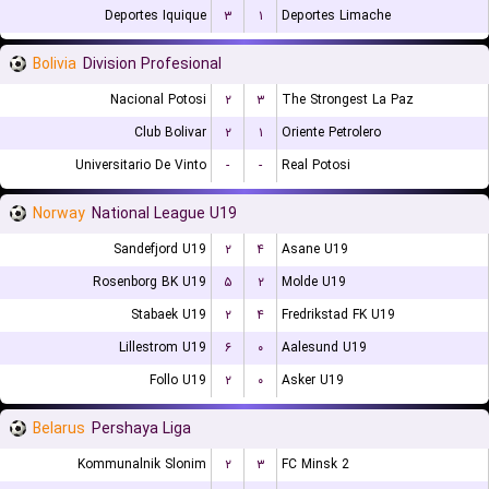
Deportes Iquique
۳
۱
Deportes Limache
Bolivia
Division Profesional
Nacional Potosi
۲
۳
The Strongest La Paz
Club Bolivar
۲
۱
Oriente Petrolero
Universitario De Vinto
-
-
Real Potosi
Norway
National League U19
Sandefjord U19
۲
۴
Asane U19
Rosenborg BK U19
۵
۲
Molde U19
Stabaek U19
۲
۴
Fredrikstad FK U19
Lillestrom U19
۶
۰
Aalesund U19
Follo U19
۲
۰
Asker U19
Belarus
Pershaya Liga
Kommunalnik Slonim
۲
۳
FC Minsk 2