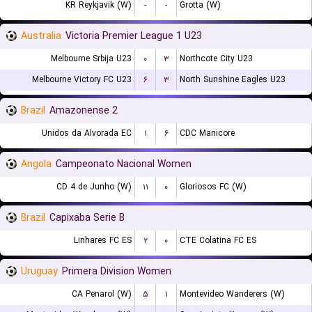
KR Reykjavik (W)
-
-
Grotta (W)
Australia
Victoria Premier League 1 U23
Melbourne Srbija U23
۰
۳
Northcote City U23
Melbourne Victory FC U23
۶
۳
North Sunshine Eagles U23
Brazil
Amazonense 2
Unidos da Alvorada EC
۱
۶
CDC Manicore
Angola
Campeonato Nacional Women
CD 4 de Junho (W)
۱۱
۰
Gloriosos FC (W)
Brazil
Capixaba Serie B
Linhares FC ES
۲
۰
CTE Colatina FC ES
Uruguay
Primera Division Women
CA Penarol (W)
۵
۱
Montevideo Wanderers (W)