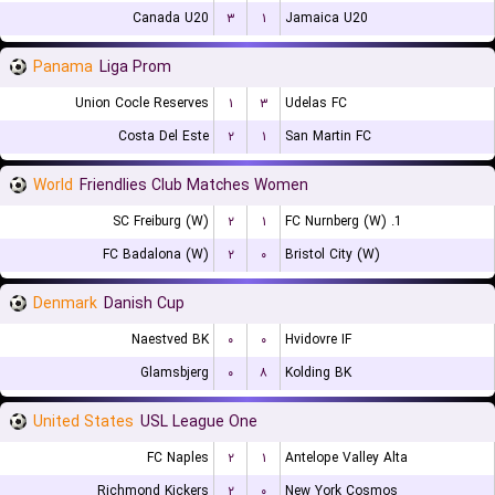
Canada U20
۳
۱
Jamaica U20
Panama
Liga Prom
Union Cocle Reserves
۱
۳
Udelas FC
Costa Del Este
۲
۱
San Martin FC
World
Friendlies Club Matches Women
SC Freiburg (W)
۲
۱
1. FC Nurnberg (W)
FC Badalona (W)
۲
۰
Bristol City (W)
Denmark
Danish Cup
Naestved BK
۰
۰
Hvidovre IF
Glamsbjerg
۰
۸
Kolding BK
United States
USL League One
FC Naples
۲
۱
Antelope Valley Alta
Richmond Kickers
۲
۰
New York Cosmos