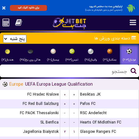
اپلیکیشن جت بت مختص اندروید
برای دانلود کلیک کنید
(دسترسی آسان و بدون فیلترشکن به سایت)
دسته بندی ورزش ها
فوتبال(۲۰۳)
بسکتبال(۶۹)
والیبال(۴۵)
تنیس(۳۸۳)
بیسبال(۶۰)
هاکی روی یخ(۳۵)
هندبال(۱۶)
Europe
UEFA Europa League Qualification
FC Hradec Kralove
۰
۰
Besiktas JK
FC Red Bull Salzburg
۰
۰
Pafos FC
FC PAOK Thessaloniki
-
-
RSC Anderlecht
SL Benfica
-
-
Hearts Of Midlothian FC
Jagiellonia Białystok
۲
۱
Glasgow Rangers FC