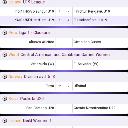
Iceland
U19 League
Thor/THK/Volsungur U19
۱
۰
Throttur Reykjavik U19
KA/Da/KF/Hott/Ham U19
۱
۱
FH Hafnarfjordur U19
Peru
Liga 1 - Clausura
Alianza Atletico
-
-
Cienciano Cusco
World
Central American and Caribbean Games Women
Venezuela (W)
-
-
El Salvador (W)
Norway
3. Division avd. 5
Floya
۳
۰
Ulfstind
Brazil
Paulista U20
Sao Caetano U20
-
-
Gremio Novorizontino U20
Iceland
1. Deild Women