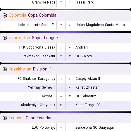
Granville Rage
۲
۱
Fraser Park
Colombia
Copa Colombia
Independiente Santa Fe
۲
۰
Union Magdalena Santa Marta
Uzbekistan
Super League
PFK Sogdiyona Jizzax
۱
۰
Andijan
Pakhtakor Tashkent
۲
۲
FK Buxoro
Kazakhstan
1. Division
FC Shakhter Karagandy
۱
۰
Caspiy Aktau II
Yelimay Semey II
۱
۰
Kairat Zhastar
Aktobe II
۰
۲
FK Ekibastuz
Akademiya Ontyustik
۳
۱
Khan Tengri FC
Ecuador
Copa Ecuador
LDU Portoviejo
۰
۱
Barcelona SC Guayaquil