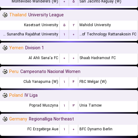
Montevideo Wanderers (W)
۰
۵
San Jacinto Keguay (W)
Thailand
University League
Kasetsart University
۵
۲
Mahidol University
Suan Sunandha Rajabhat University
۱
۰
Rajamangala University of Technology Rattanakosin FC
Yemen
Division 1
Al Ahli Sana'a FC
۰
۰
Shaab Hadramout FC
Peru
Campeonato Nacional Women
Club Yanapuma (W)
۱
۴
FBC Melgar (W)
Poland
IV Liga
Poprad Muszyna
۱
۳
Unia Tarnow
Germany
Regionalliga Northeast
FC Erzgebirge Aue
۱
۰
BFC Dynamo Berlin