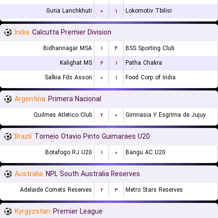
Guria Lanchkhuti
۰
۱
Lokomotiv Tbilisi
India
Calcutta Premier Division
Bidhannagar MSA
۱
۴
BSS Sporting Club
Kalighat MS
۶
۱
Patha Chakra
Salkia Fds Asson
۰
۱
Food Corp of India
Argentina
Primera Nacional
Quilmes Atletico Club
۲
۰
Gimnasia Y Esgrima de Jujuy
Brazil
Torneio Otavio Pinto Guimaraes U20
Botafogo RJ U20
۱
۰
Bangu AC U20
Australia
NPL South Australia Reserves
Adelaide Comets Reserves
۲
۳
Metro Stars Reserves
Kyrgyzstan
Premier League