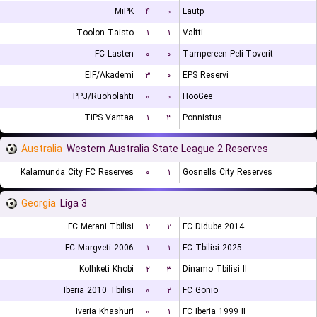
MiPK
۴
۰
Lautp
Toolon Taisto
۱
۱
Valtti
FC Lasten
۰
۰
Tampereen Peli-Toverit
EIF/Akademi
۳
۰
EPS Reservi
PPJ/Ruoholahti
۰
۰
HooGee
TiPS Vantaa
۱
۳
Ponnistus
Australia
Western Australia State League 2 Reserves
Kalamunda City FC Reserves
۰
۱
Gosnells City Reserves
Georgia
Liga 3
FC Merani Tbilisi
۲
۲
FC Didube 2014
FC Margveti 2006
۱
۱
FC Tbilisi 2025
Kolhketi Khobi
۲
۳
Dinamo Tbilisi II
Iberia 2010 Tbilisi
۰
۲
FC Gonio
Iveria Khashuri
۰
۱
FC Iberia 1999 II