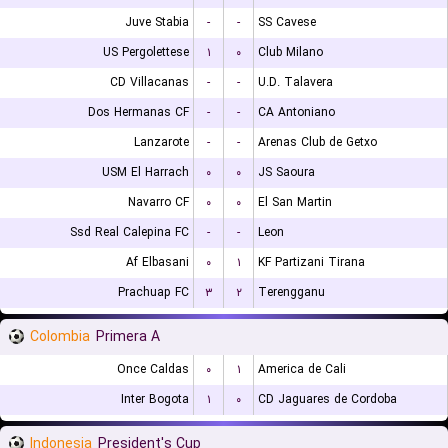
Juve Stabia
-
-
SS Cavese
US Pergolettese
۱
۰
Club Milano
CD Villacanas
-
-
U.D. Talavera
Dos Hermanas CF
-
-
CA Antoniano
Lanzarote
-
-
Arenas Club de Getxo
USM El Harrach
۰
۰
JS Saoura
Navarro CF
۰
۰
El San Martin
Ssd Real Calepina FC
-
-
Leon
Af Elbasani
۰
۱
KF Partizani Tirana
Prachuap FC
۳
۲
Terengganu
Colombia
Primera A
Once Caldas
۰
۱
America de Cali
Inter Bogota
۱
۰
CD Jaguares de Cordoba
Indonesia
President's Cup