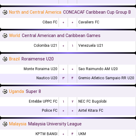
North and Central America
CONCACAF Caribbean Cup Group B
Cibao FC
۰
۰
Cavaliers FC
World
Central American and Caribbean Games
Colombia U21
۰
۱
Venezuela U21
Brazil
Roraimense U20
Monte Roraima U20
۰
۰
Sao Raimundo AM U20
Nautico U20
۳
۴
Gremio Atletico Sampaio RR U20
Uganda
Super 8
Entebbe UPPC FC
۱
۲
NEC FC Bugolobi
Police FC
۰
۰
Airtel Kitara FC
Malaysia
Malaysia University League
KPTM BANGI
۰
۴
UKM