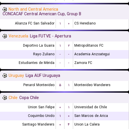
North and Central America
CONCACAF Central American Cup, Group B
Alianza FC San Salvador
۱
۰
CS Herediano
Venezuela
Liga FUTVE - Apertura
Deportivo La Guaira
۱
۲
Metropolitanos FC
Rayo Zuliano
-
-
Academia Anzoategui
Estudiantes de Mérida
-
-
Zamora FC
Uruguay
Liga AUF Uruguaya
Penarol Montevideo
۵
۱
Montevideo Wanderers
Chile
Copa Chile
Union San Felipe
۰
۱
Universidad de Chile
Coquimbo Unido
۱
۰
San Marcos de Arica
Santiago Wanderers
۰
۴
Union La Calera