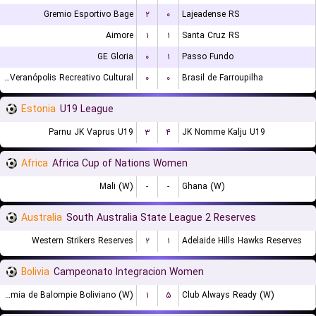
Gremio Esportivo Bage
۲
۰
Lajeadense RS
Aimore
۱
۱
Santa Cruz RS
GE Gloria
۰
۱
Passo Fundo
EC Veranópolis Recreativo Cultural
۰
۰
Brasil de Farroupilha
Estonia
U19 League
Parnu JK Vaprus U19
۳
۴
JK Nomme Kalju U19
Africa
Africa Cup of Nations Women
Mali (W)
-
-
Ghana (W)
Australia
South Australia State League 2 Reserves
Western Strikers Reserves
۲
۱
Adelaide Hills Hawks Reserves
Bolivia
Campeonato Integracion Women
Academia de Balompie Boliviano (W)
۱
۵
Club Always Ready (W)