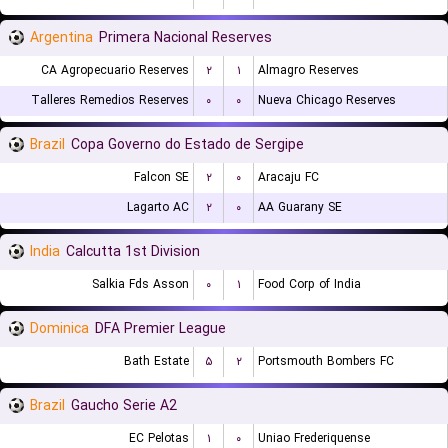
Argentina
Primera Nacional Reserves
CA Agropecuario Reserves
۲
۱
Almagro Reserves
Talleres Remedios Reserves
۰
۰
Nueva Chicago Reserves
Brazil
Copa Governo do Estado de Sergipe
Falcon SE
۲
۰
Aracaju FC
Lagarto AC
۲
۰
AA Guarany SE
India
Calcutta 1st Division
Salkia Fds Asson
۰
۱
Food Corp of India
Dominica
DFA Premier League
Bath Estate
۵
۲
Portsmouth Bombers FC
Brazil
Gaucho Serie A2
EC Pelotas
۱
۰
Uniao Frederiquense