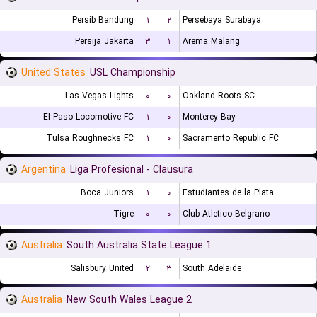
Persib Bandung
۱
۲
Persebaya Surabaya
Persija Jakarta
۳
۱
Arema Malang
United States
USL Championship
Las Vegas Lights
۰
۰
Oakland Roots SC
El Paso Locomotive FC
۱
۰
Monterey Bay
Tulsa Roughnecks FC
۱
۰
Sacramento Republic FC
Argentina
Liga Profesional - Clausura
Boca Juniors
۱
۰
Estudiantes de la Plata
Tigre
۰
۰
Club Atletico Belgrano
Australia
South Australia State League 1
Salisbury United
۲
۳
South Adelaide
Australia
New South Wales League 2