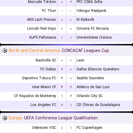
Maccabi Tel-Aviv
۰
۲
PFC CSKA Sofia
FC Thun
-
-
Vikingur Reykjavik
KKS Lech Poznan
۰
۰
KI Klaksvík
Lincoln Red Imps
۰
۰
Omonia FC Nicosia
KuPS Palloseura
۱
۱
Universitatea Craiova
North and Central America
CONCACAF Leagues Cup
Nashville SC
۰
۱
Leon
FC Dallas
۲
۰
Gallos Blancos Queretaro
Deportivo Toluca FC
۳
۰
Seattle Sounders
Inter Miami CF
۴
۲
Atletico de San Luis
CF Rayados de Monterrey
۱
۲
Orlando City SC
Los Angeles FC
۲
۱
CD Chivas de Guadalajara
Europe
UEFA Conference League Qualification
Debreceni VSC
۰
۱
FC Copenhagen