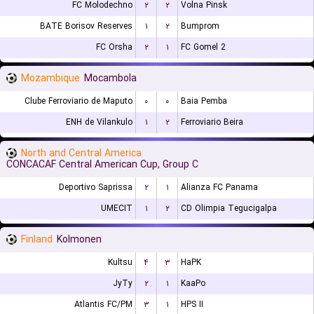
FC Molodechno
۲
۲
Volna Pinsk
BATE Borisov Reserves
۱
۲
Bumprom
FC Orsha
۲
۱
FC Gomel 2
Mozambique
Mocambola
Clube Ferroviario de Maputo
۰
۰
Baia Pemba
ENH de Vilankulo
۱
۲
Ferroviario Beira
North and Central America
CONCACAF Central American Cup, Group C
Deportivo Saprissa
۲
۱
Alianza FC Panama
UMECIT
۱
۲
CD Olimpia Tegucigalpa
Finland
Kolmonen
Kultsu
۴
۳
HaPK
JyTy
۲
۱
KaaPo
Atlantis FC/PM
۳
۱
HPS II