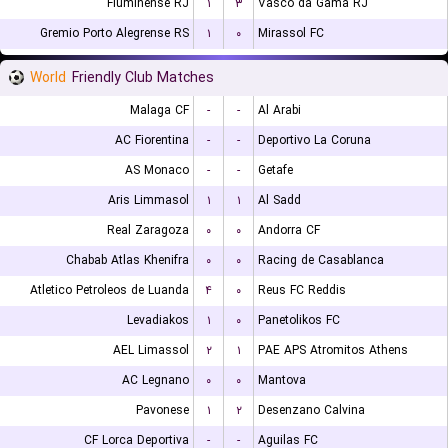
Fluminense RJ
۱
۳
Vasco da Gama RJ
Gremio Porto Alegrense RS
۱
۰
Mirassol FC
World
Friendly Club Matches
Malaga CF
-
-
Al Arabi
AC Fiorentina
-
-
Deportivo La Coruna
AS Monaco
-
-
Getafe
Aris Limmasol
۱
۱
Al Sadd
Real Zaragoza
۰
۰
Andorra CF
Chabab Atlas Khenifra
۰
۰
Racing de Casablanca
Atletico Petroleos de Luanda
۴
۰
Reus FC Reddis
Levadiakos
۱
۰
Panetolikos FC
AEL Limassol
۲
۱
PAE APS Atromitos Athens
AC Legnano
۰
۰
Mantova
Pavonese
۱
۲
Desenzano Calvina
CF Lorca Deportiva
-
-
Aguilas FC