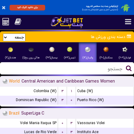
اپلیکیشن جت بت مختص اندروید
برای دانلود کلیک کنید
(دسترسی آسان و بدون فیلترشکن به سایت)
دسته بندی ورزش ها
فوتبال(۲۰۹)
بسکتبال(۴۰)
والیبال(۱۴)
تنیس(۱۲۴)
بیسبال(۴۳)
هاکی روی یخ(۱)
هندبال(۴)
World
Central American and Caribbean Games Women
Colombia (W)
۳
۱
Cuba (W)
Dominican Republic (W)
۳
۰
Puerto Rico (W)
Brazil
SuperLiga C
Volei Mania Itaqua SP
۰
۳
Vassouras Volei
Lucas de Rio Verde
۰
۳
Instituto Ace