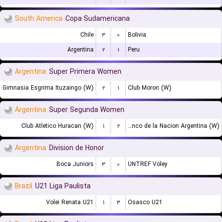
South America
Copa Sudamericana
Chile
۳
۰
Bolivia
Argentina
۲
۱
Peru
Argentina
Super Primera Women
Gimnasia Esgrima Ituzaingo (W)
۲
۱
Club Moron (W)
Argentina
Super Segunda Women
Club Atletico Huracan (W)
۱
۲
Banco de la Nacion Argentina (W)
Argentina
Division de Honor
Boca Juniors
۳
۰
UNTREF Voley
Brazil
U21 Liga Paulista
Volei Renata U21
۱
۳
Osasco U21