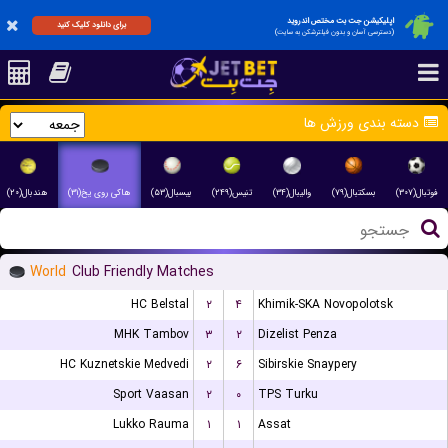
اپلیکیشن جت بت مختص اندروید
برای دانلود کلیک کنید
(دسترسی آسان و بدون فیلترشکن به سایت)
دسته بندی ورزش ها
فوتبال(۳۰۷)
بسکتبال(۷۹)
والیبال(۳۴)
تنیس(۲۴۹)
بیسبال(۵۳)
هاکی روی یخ(۳۱)
هندبال(۲۰)
World
Club Friendly Matches
HC Belstal
۲
۴
Khimik-SKA Novopolotsk
MHK Tambov
۳
۲
Dizelist Penza
HC Kuznetskie Medvedi
۲
۶
Sibirskie Snaypery
Sport Vaasan
۲
۰
TPS Turku
Lukko Rauma
۱
۱
Assat