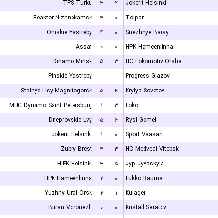
TPS Turku
۳
۲
Jokerit Helsinki
Reaktor Nizhnekamsk
۴
۰
Tolpar
Omskie Yastreby
۴
۰
Snezhnye Barsy
Assat
۰
۰
HPK Hameenlinna
Dinamo Minsk
۵
۳
HC Lokomotiv Orsha
Pinskie Yastreby
-
-
Progress Glazov
Stalnye Lisy Magnitogorsk
۵
۴
Krylya Sovetov
MHC Dynamo Saint Petersburg
۱
۳
Loko
Dneprovskie Lvy
۵
۶
Rysi Gomel
Jokerit Helsinki
۱
۰
Sport Vaasan
Zubry Brest
۴
۳
HC Medvedi Vitebsk
HIFK Helsinki
۳
۵
Jyp Jyvaskyla
HPK Hameenlinna
۲
۰
Lukko Rauma
Yuzhny Ural Orsk
۲
۱
Kulager
Buran Voronezh
۰
۰
Kristall Saratov