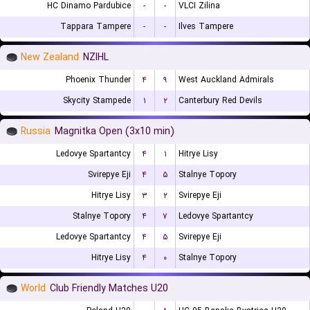
HC Dinamo Pardubice
-
-
VLCI Zilina
Tappara Tampere
-
-
Ilves Tampere
New Zealand
NZIHL
Phoenix Thunder
۴
۹
West Auckland Admirals
Skycity Stampede
۱
۲
Canterbury Red Devils
Russia
Magnitka Open (3x10 min)
Ledovye Spartantcy
۴
۱
Hitrye Lisy
Svirepye Eji
۴
۵
Stalnye Topory
Hitrye Lisy
۳
۲
Svirepye Eji
Stalnye Topory
۴
۷
Ledovye Spartantcy
Ledovye Spartantcy
۴
۵
Svirepye Eji
Hitrye Lisy
۴
۰
Stalnye Topory
World
Club Friendly Matches U20